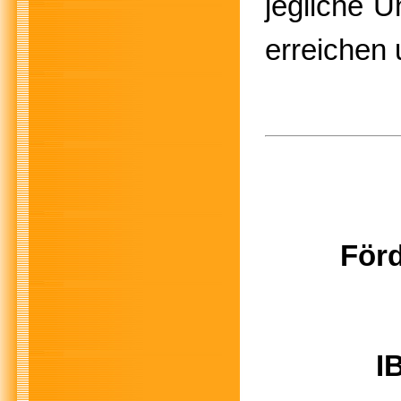
jegliche U
erreichen
Förd
I