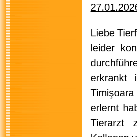
27.01.202
Liebe Tier
leider ko
durchführ
erkrankt 
Timişoara
erlernt ha
Tierarzt