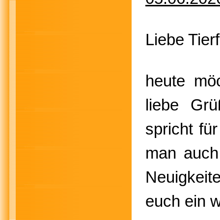
Liebe Tier
heute mö
liebe Gr
spricht fü
man auch.
Neuigkeite
euch ein w