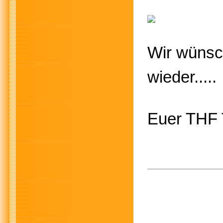
Wir wünsch
wieder.....
Euer THF