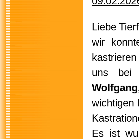
09.02.202
Liebe Tier
wir konn
kastriere
uns be
Wolfgan
wichtigen 
Kastration
Es ist wu