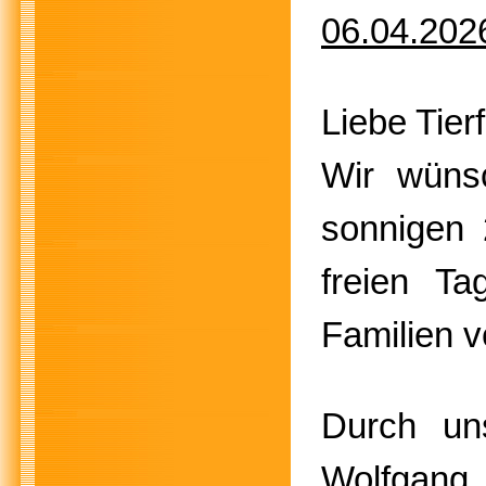
06.04.202
Liebe Tier
Wir wüns
sonnigen 
freien T
Familien v
Durch uns
Wolfgang