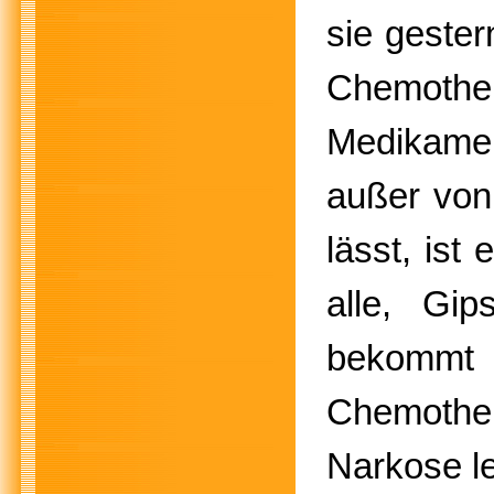
sie gester
Chemother
Medikament
außer von
lässt, ist
alle, Gi
bekommt
Chemother
Narkose l