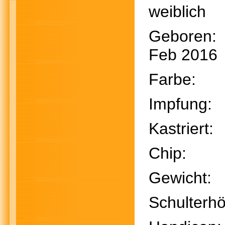
weiblich
Gebor
Feb 2016
Farb
Impfu
Kastri
Chi
Gewich
Schulte