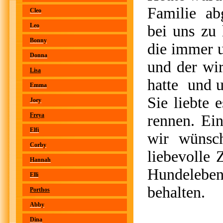
Familie abg
Cleo
Leo
bei uns zu 
Bonny
die immer u
Donna
und der wir
Lisa
hatte und u
Emma
Sie liebte
Joey
Freya
rennen. Ei
Elfi
wir wünsch
Corby
liebevolle 
Hannah
Hundelebe
Elli
behalten.
Porthos
Abby
Dina