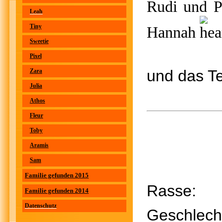
Rudi und P
Leah
Tiny
Hannah
Sweetie
Pixel
und das T
Zara
Julia
Athos
Fleur
Toby
Aramis
Sam
Familie gefunden 2015
Rasse
Familie gefunden 2014
Datenschutz
Geschl