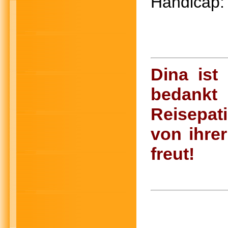
Handic
Dina is
bedankt
Reisepat
von ihrer
freut!