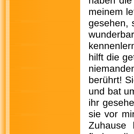
haben die 
meinem let
gesehen, 
wunderbar
kennenlern
hilft die 
niemanden 
berührt! S
und bat um
ihr geseh
sie vor mi
Zuhause 