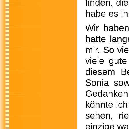
finden, die
habe es ih
Wir haben
hatte lang
mir. So vi
viele gut
diesem B
Sonia sow
Gedanken
könnte ich
sehen, ri
einzige was