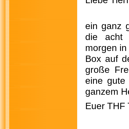
Liebe Tier
ein ganz 
die acht
morgen in 
Box auf d
große Fre
eine gute
ganzem He
Euer THF