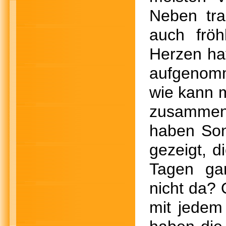
Neben tr
auch frö
Herzen hat
aufgenomm
wie kann m
zusammen
haben Son
gezeigt, d
Tagen ga
nicht da? 
mit jedem