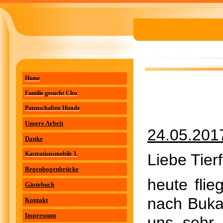
Home
Familie gesucht Cleo
Patenschaften Hunde
Unsere Arbeit
24.05.201
Danke
Kastrationsmobile 3.
Liebe Tier
Regenbogenbrücke
heute fli
Gästebuch
nach Bukar
Kontakt
Impressum
uns sehr 