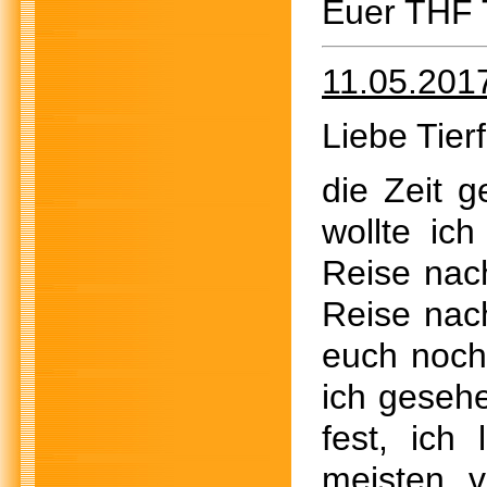
Euer THF
11.05.201
Liebe Tier
die Zeit g
wollte ic
Reise nac
Reise nac
euch noch
ich gesehe
fest, ich
meisten v