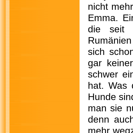
nicht mehr
Emma. Ein
die seit 
Rumänien 
sich scho
gar keine
schwer ei
hat. Was d
Hunde sind
man sie n
denn auch
mehr wegz