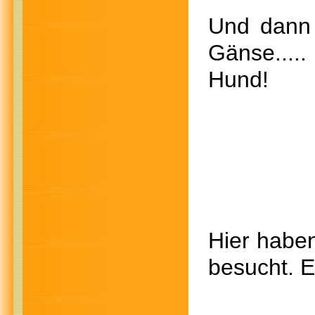
Und dann 
Gänse..
Hund!
Hier haben
besucht. E