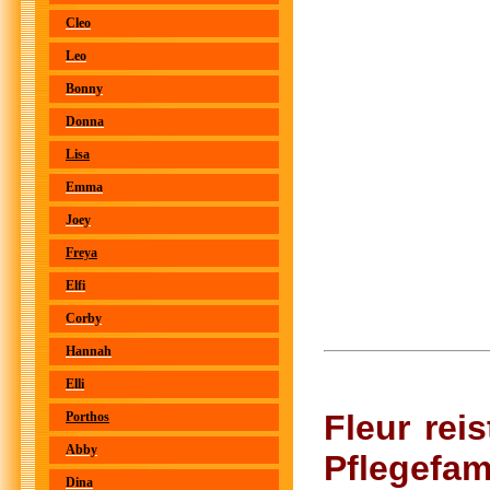
Cleo
Leo
Bonny
Donna
Lisa
Emma
Joey
Freya
Elfi
Corby
Hannah
Elli
Fleur rei
Porthos
Abby
Pflegefam
Dina