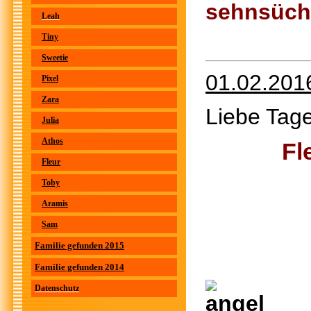
sehnsücht
Leah
Tiny
Sweetie
01.02.201
Pixel
Zara
Liebe Tage
Julia
Athos
Fl
Fleur
Toby
Aramis
Sam
Familie gefunden 2015
Familie gefunden 2014
Datenschutz