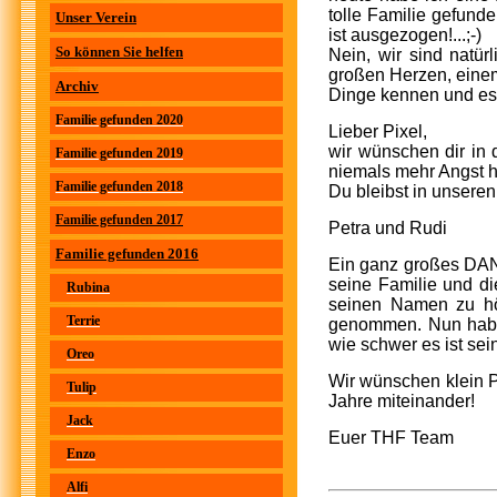
tolle Familie gefunde
Unser Verein
ist ausgezogen!...;-)
So können Sie helfen
Nein, wir sind natür
großen Herzen, einem
Archiv
Dinge kennen und es e
Familie gefunden 2020
Lieber Pixel,
wir wünschen dir in 
Familie gefunden 2019
niemals mehr Angst h
Familie gefunden 2018
Du bleibst in unsere
Familie gefunden 2017
Petra und Rudi
Familie gefunden 2016
Ein ganz großes DANK
seine Familie und di
Rubina
seinen Namen zu hör
Terrie
genommen. Nun habt 
wie schwer es ist sei
Oreo
Wir wünschen klein Pi
Tulip
Jahre miteinander!
Jack
Euer THF Team
Enzo
Alfi