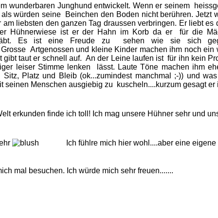
nem wunderbaren Junghund entwickelt. Wenn er seinem heissgeli
 als würden seine Beinchen den Boden nicht berühren. Jetzt 
am liebsten den ganzen Tag draussen verbringen. Er liebt es
der Hühnerwiese ist er der Hahn im Korb da er für die Mä
räbt. Es ist eine Freude zu sehen wie sie sich gege
Grosse Artgenossen und kleine Kinder machen ihm noch ein
gibt taut er schnell auf. An der Leine laufen ist für ihn kein Pr
higer leiser Stimme lenken lässt. Laute Töne machen ihm ehe
itz, Platz und Bleib (ok...zumindest manchmal ;-)) und was 
mit seinen Menschen ausgiebig zu kuscheln....kurzum gesagt er 
elt erkunden finde ich toll! Ich mag unsere Hühner sehr und uns
mehr
Ich fühlre mich hier wohl....aber eine eigene Fa
ich mal besuchen. Ich würde mich sehr freuen.......