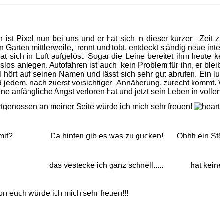
ist Pixel nun bei uns und er hat sich in dieser kurzen Zeit 
den Garten mittlerweile, rennt und tobt, entdeckt ständig neue i
at sich in Luft aufgelöst. Sogar die Leine bereitet ihm heute
dslos anlegen. Autofahren ist auch kein Problem für ihn, er bleib
l hört auf seinen Namen und lässt sich sehr gut abrufen. Ein lu
d jedem, nach zuerst vorsichtiger Annäherung, zurecht kommt. Wi
ine anfängliche Angst verloren hat und jetzt sein Leben in vol
rtgenossen an meiner Seite würde ich mich sehr freuen!
a hinten gib es was zu gucken! Ohhh ein Stöckche
n..... das vestecke ich ganz schnell..... hat kein
n euch würde ich mich sehr freuen!!!