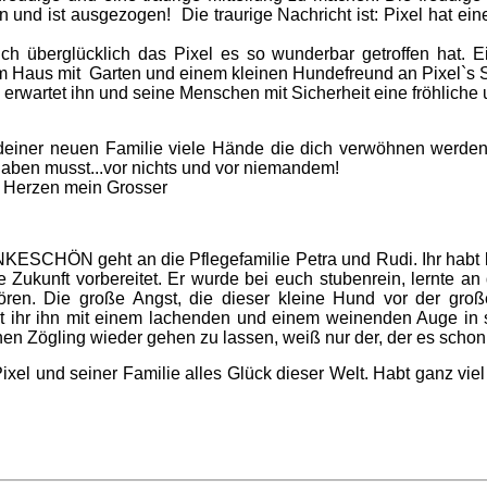
n und ist ausgezogen! Die traurige Nachricht ist: Pixel hat ein
lich überglücklich das Pixel es so wunderbar getroffen hat. E
 Haus mit Garten und einem kleinen Hundefreund an Pixel`s Seit
rwartet ihn und seine Menschen mit Sicherheit eine fröhliche 
deiner neuen Familie viele Hände die dich verwöhnen werden,
aben musst...vor nichts und vor niemandem!
n Herzen mein Grosser
ESCHÖN geht an die Pflegefamilie Petra und Rudi. Ihr habt k
e Zukunft vorbereitet. Er wurde bei euch stubenrein, lernte an
en. Die große Angst, die dieser kleine Hund vor der große
ihr ihn mit einem lachenden und einem weinenden Auge in s
nen Zögling wieder gehen zu lassen, weiß nur der, der es schon 
xel und seiner Familie alles Glück dieser Welt. Habt ganz viel