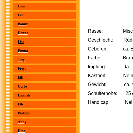
Cleo
Leo
Bonny
Rasse:
Donna
Geschlecht: Rüd
Lisa
Geboren: ca. En
Emma
Farbe: Braun 
Joey
Impfung: Ja
Freya
Kastriert: Nei
Elfi
Gewicht: ca. 4
Corby
Schulterhöhe: 25
Hannah
Handicap: Nei
Elli
Porthos
Abby
Dina