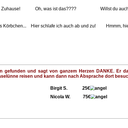
inem Zuhause! Oh, was ist das???? Willst du auch 
les Körbchen... Hier schlafe ich auch ab und zu! Hmmm, hier r
ten gefunden und sagt von ganzem Herzen DANKE. Er dar
Haselünne reisen und kann dann nach Absprache dort besu
it S. 25€
la W. 75€