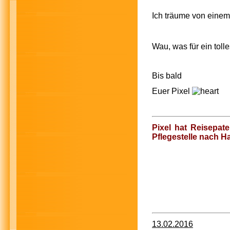
Ich träume von e
Wau, was für ein tol
Bis bald
Euer Pixel
Pixel hat Reisepa
Pflegestelle nach 
Birg
Nico
13.02.2016