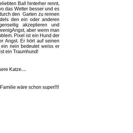
ebten Ball hinterher rennt,
wo das Wetter besser und es
 durch den Garten zu rennen
dels den ein oder anderen
nseitig akzeptieren und
 wenigAngst, aber wenn man
oblem. Pixel ist ein Hund der
r Angst. Er hört auf seinen
ein nein bedeutet weiss er
ist ein Traumhund!
ere Katze....
milie wäre schon super!!!!