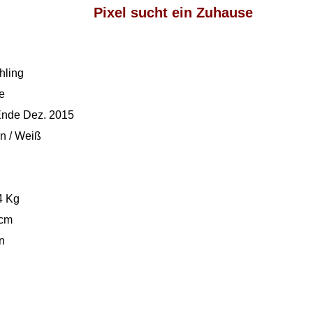
Pixel sucht ein Zuhause
 Mischling
e
de Dez. 2015
/ Weiß
n
 Kg
 cm
n