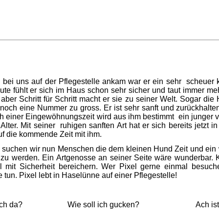
n bei uns auf der Pflegestelle ankam war er ein sehr
scheuer k
te fühlt er sich im Haus schon sehr sicher und taut immer meh
ber Schritt für Schritt macht er
sie zu seiner Welt. Sogar die H
noch eine Nummer zu gross. Er ist sehr sanft und zurückhal
ach einer Eingewöhnungszeit wird aus ihm bestimmt ein junger v
 Alter. Mit seiner ruhigen sanften Art hat er sich bereits jetzt
uf die kommende Zeit mit ihm.
el suchen wir nun Menschen die dem kleinen Hund Zeit und ei
zu werden. Ein Artgenosse an seiner Seite wäre wunderbar. 
 mit Sicherheit bereichern. Wer Pixel gerne einmal besuc
tun. Pixel lebt in Haselünne auf einer Pflegestelle!
 alle noch da? Wie soll ich gucken? Ach ist 