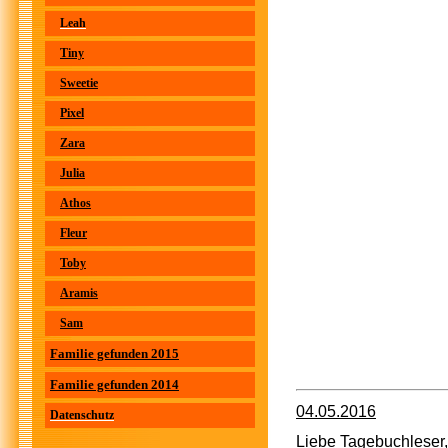
Leah
Tiny
Sweetie
Pixel
Zara
Julia
Athos
Fleur
Toby
Aramis
Sam
Familie gefunden 2015
Familie gefunden 2014
04.05.2016
Datenschutz
Liebe Tagebuchleser,