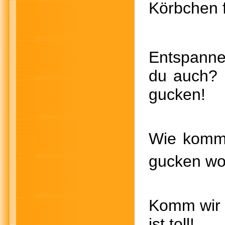
Körbchen f
Entspan
du auc
gucken!
Wie kom
gucken wo 
Komm wi
ist tol