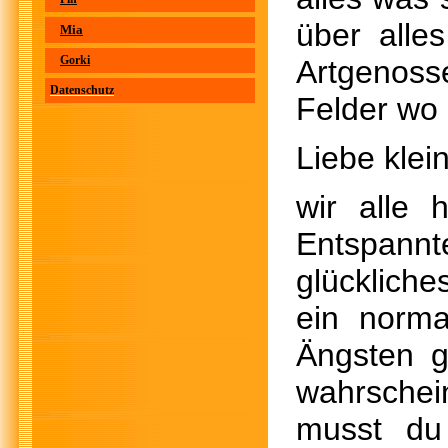
über alle
Mia
Gorki
Artgenoss
Datenschutz
Felder wo 
Liebe klei
wir alle
Entspannt
glückliche
ein norma
Ängsten g
wahrschei
musst du