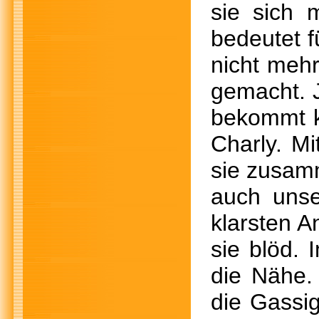
sie sich 
bedeutet f
nicht meh
gemacht. J
bekommt k
Charly. Mi
sie zusamm
auch unse
klarsten A
sie blöd. 
die Nähe.
die Gassig