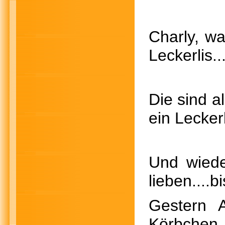
Charly, w
Leckerlis.
Die sind 
ein Leck
Und wied
lieben....b
Gestern 
Körbchen 