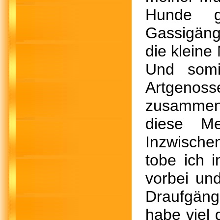
Hunde g
Gassigäng
die kleine
Und somi
Artgenoss
zusammen.
diese Me
Inzwischen
tobe ich 
vorbei un
Draufgäng
habe viel 