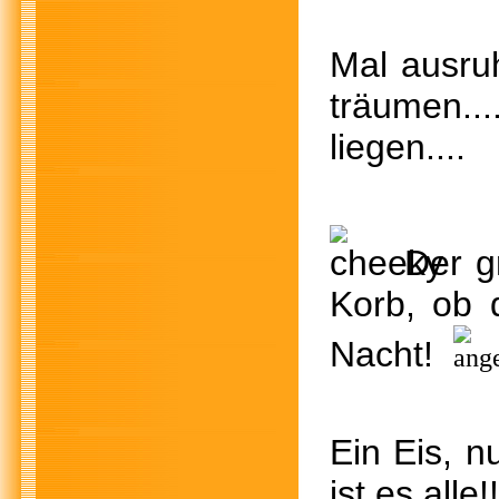
Mal 
träume
liegen....
Der 
Korb, ob
Nacht!
Ein Eis, n
ist es al