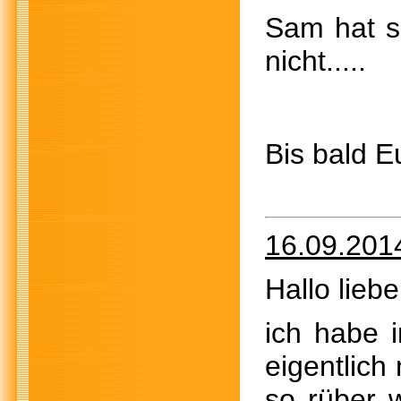
Sam hat
nicht..
Bis bald 
16.09.201
Hallo lieb
ich habe 
eigentlich
so rüber w