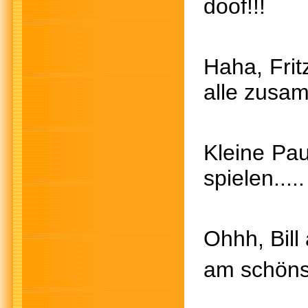
doof!!!
Haha, Frit
alle zusa
Kleine
spielen..
Ohhh, Bill
am schöns