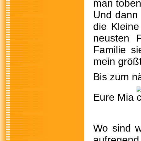
man toben
Und dann 
die Kleine
neusten 
Familie s
mein größ
Bis zum n
Eure Mia
Wo si
aufre