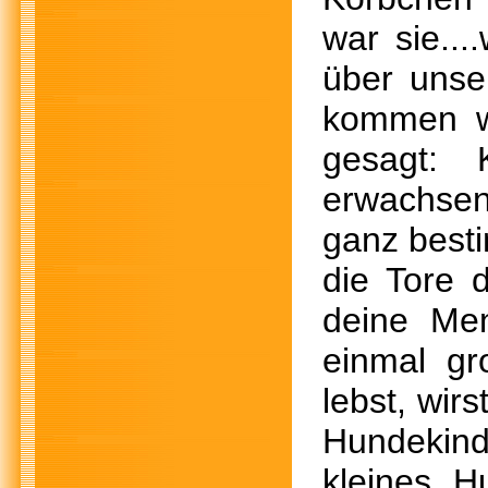
war sie..
über unse
kommen wi
gesagt: 
erwachsen
ganz besti
die Tore 
deine Me
einmal gr
lebst, wir
Hundekind
kleines H