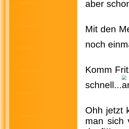
aber sch
Mit den M
noch einm
Komm Fr
schnell...
Ohh jet
man sich 