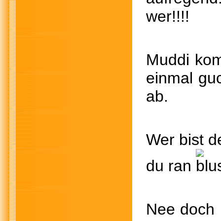
wer!!!!
Muddi 
einmal 
ab.
Wer b
du ran
Nee do