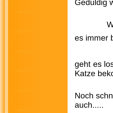
Geduldig w
Wir woll
es immer bi
geht es lo
Katze bek
Noch sc
auch..