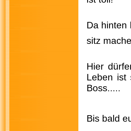
Da hinte
sitz m
Hier dürf
Leben is
Boss.
Bis bald e