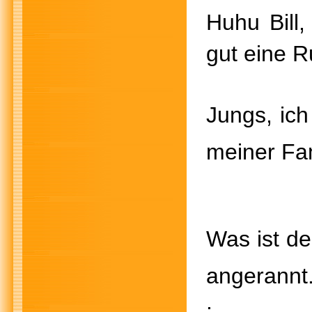
Huhu Bill,
gut eine
Jungs, ic
meiner Fa
Was is
angerann
.