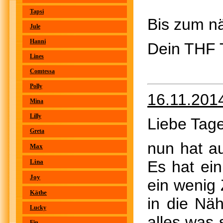
Tapsi
Bis zum n
Jule
Hanni
Dein THF
Lines
Comtessa
Polly
16.11.201
Mina
Lilly
Liebe Tage
Greta
nun hat au
Max
Lina
Es hat ei
Joy
ein wenig 
Käthe
in die Nä
Lucky
alles was 
Fin