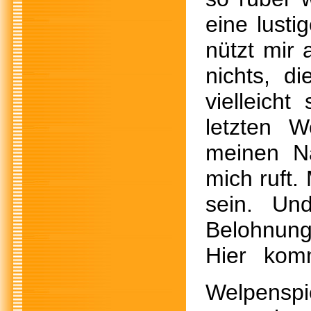
eine lusti
nützt mir
nichts, d
vielleich
letzten W
meinen N
mich ruft.
sein. Un
Belohnung
Hier kom
Welpensp