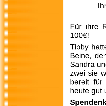
Ihre Wun
Für ihre 
100€!
Tibby hatt
Beine, de
Sandra und
zwei sie w
bereit fü
heute gut 
Spendenk