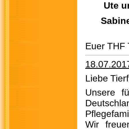
Ute und
Sabine u
Euer THF
18.07.201
Liebe Tier
Unsere f
Deutsch
Pflegefam
Wir freu