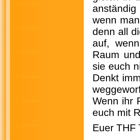
anständi
wenn man s
denn all d
auf, wenn 
Raum und 
sie euch n
Denkt imm
weggeworf
Wenn ihr F
euch mit R
Euer THF