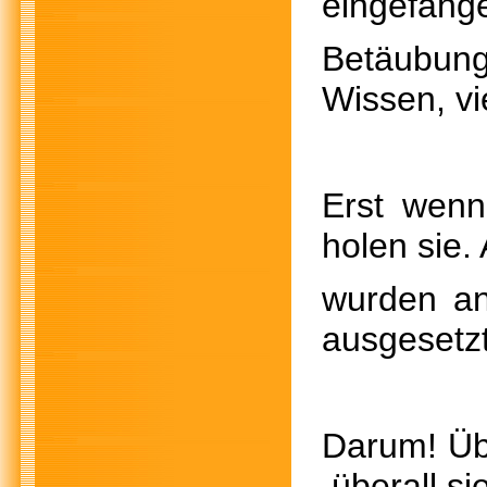
eingefang
Betäubun
Wissen, v
Erst wenn
holen sie.
wurden an
ausgesetz
Darum!
überall si