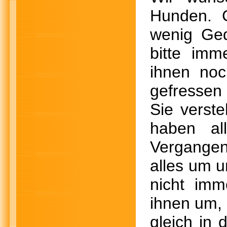
Hunden. 
wenig Ged
bitte imm
ihnen no
gefressen 
Sie verst
haben al
Vergangenh
alles um u
nicht imm
ihnen um, 
gleich in