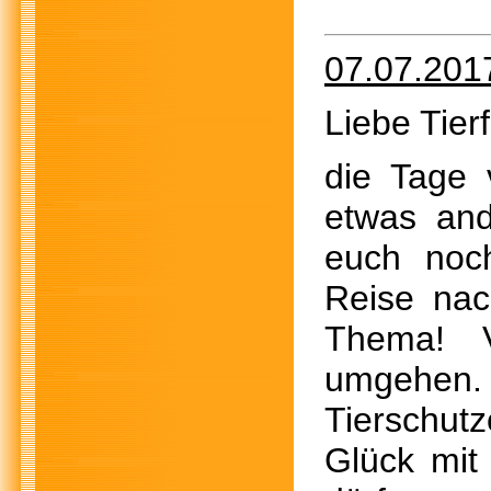
07.07.201
Liebe Tier
die Tage 
etwas and
euch noch
Reise nac
Thema! V
umgehe
Tierschut
Glück mit