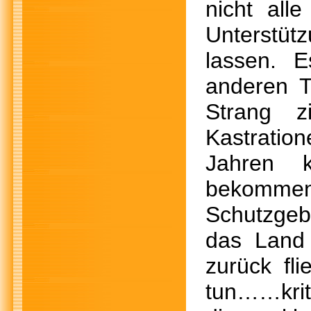
nicht all
Unterstü
lassen. 
anderen T
Strang 
Kastratio
Jahren k
bekommen
Schutzgebü
das Land 
zurück fl
tun……krit