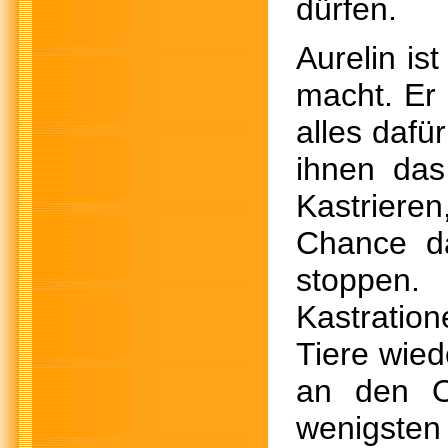
dürfen.
Aurelin is
macht. Er 
alles dafü
ihnen das
Kastrieren
Chance da
stoppen.
Kastratio
Tiere wied
an den O
wenigsten