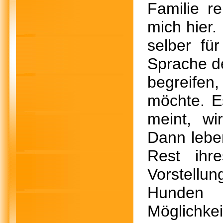
Familie re
mich hier.
selber fü
Sprache d
begreifen
möchte. E
meint, wi
Dann leben
Rest ihr
Vorstellun
Hunden 
Möglichke