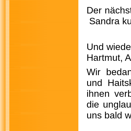
Der nä
Sandra ku
Und wie
Hartmut, 
Wir bedan
und Haits
ihnen ver
die unglau
uns bald w