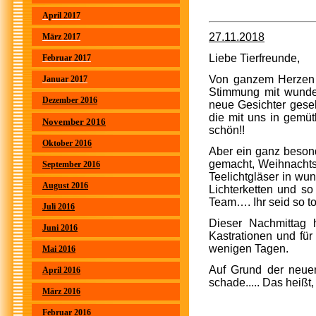
April 2017
27.11.2018
März 2017
Liebe Tierfreunde,
Februar 2017
Von ganzem Herzen 
Januar 2017
Stimmung mit wunder
Dezember 2016
neue Gesichter geseh
die mit uns in gemü
November 2016
schön!!
Oktober 2016
Aber ein ganz besond
gemacht, Weihnachts
September 2016
Teelichtgläser in wu
August 2016
Lichterketten und so
Team…. Ihr seid so to
Juli 2016
Dieser Nachmittag h
Juni 2016
Kastrationen und für
wenigen Tagen.
Mai 2016
Auf Grund der neuen
April 2016
schade..... Das heißt,
März 2016
Februar 2016