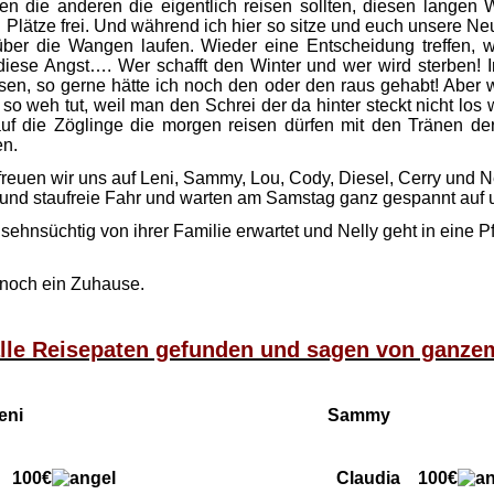
n die anderen die eigentlich reisen sollten, diesen langen 
Plätze frei. Und während ich hier so sitze und euch unsere Neu
über die Wangen laufen. Wieder eine Entscheidung treffen, 
iese Angst…. Wer schafft den Winter und wer wird sterben! 
en, so gerne hätte ich noch den oder den raus gehabt! Aber 
o weh tut, weil man den Schrei der da hinter steckt nicht los w
uf die Zöglinge die morgen reisen dürfen mit den Tränen der
en.
euen wir uns auf Leni, Sammy, Lou, Cody, Diesel, Cerry und N
 und staufreie Fahr und warten am Samstag ganz gespannt auf
 sehnsüchtig von ihrer Familie erwartet und Nelly geht in eine P
 noch ein Zuhause.
alle Reisepaten gefunden und sagen von ganz
i Sammy
 100€
Claudia 100€