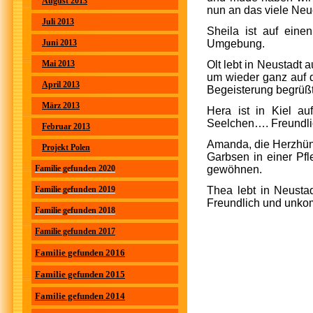
August 2013
nun an das viele Ne
Juli 2013
Sheila ist auf eine
Juni 2013
Umgebung.
Mai 2013
Olt lebt in Neustadt 
um wieder ganz auf d
April 2013
Begeisterung begrüßt
März 2013
Hera ist in Kiel a
Seelchen…. Freundlic
Februar 2013
Amanda, die Herzhündi
Projekt Polen
Garbsen in einer Pfl
Familie gefunden 2020
gewöhnen.
Familie gefunden 2019
Thea lebt in Neustad
Freundlich und unkom
Familie gefunden 2018
Familie gefunden 2017
Sh
Familie gefunden 2016
Familie gefunden 2015
Familie gefunden 2014