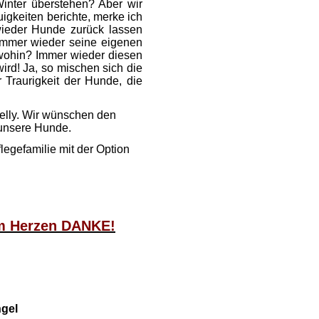
Winter überstehen? Aber wir
igkeiten berichte, merke ich
wieder Hunde zurück lassen
Immer wieder seine eigenen
wohin? Immer wieder diesen
ird! Ja, so mischen sich die
 Traurigkeit der Hunde, die
elly. Wir wünschen den
 unsere Hunde.
flegefamilie mit der Option
em Herzen DANKE!