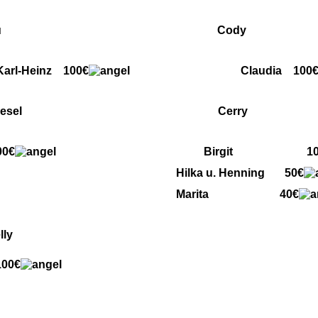
u Cody
rl-Heinz 100€
Claudia 100
sel Cerry
0€
Birgit 10
 u. Henning 50€
rita 40€
y
100€