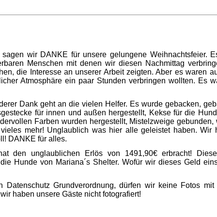
sagen wir DANKE für unsere gelungene Weihnachtsfeier. E
baren Menschen mit denen wir diesen Nachmittag verbringe
en, die Interesse an unserer Arbeit zeigten. Aber es waren a
tlicher Atmosphäre ein paar Stunden verbringen wollten. Es 
erer Dank geht an die vielen Helfer. Es wurde gebacken, geb
gestecke für innen und außen hergestellt, Kekse für die Hu
ndervollen Farben wurden hergestellt, Mistelzweige gebunden
 vieles mehr! Unglaublich was hier alle geleistet haben. Wir 
ll! DANKE für alles.
at den unglaublichen Erlös von 1491,90€ erbracht! Diesen
 die Hunde von Mariana´s Shelter. Wofür wir dieses Geld eins
 Datenschutz Grundverordnung, dürfen wir keine Fotos mit G
 wir haben unsere Gäste nicht fotografiert!