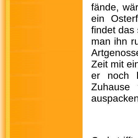
fände, wä
ein Oste
findet das
man ihn ru
Artgenosse
Zeit mit e
er noch 
Zuhause 
auspacken