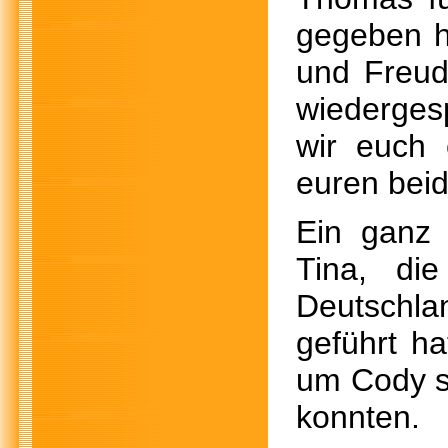
gegeben ha
und Freud
wiederges
wir euch 
euren beid
Ein ganz 
Tina, di
Deutschla
geführt h
um Cody so
konnten.