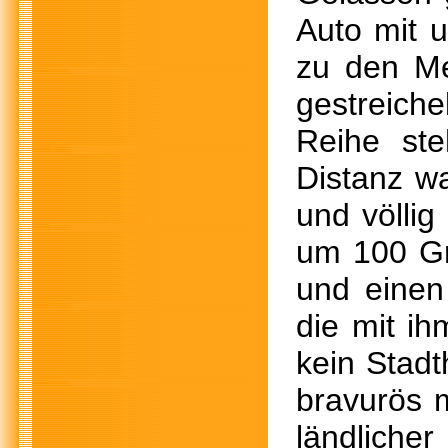
Auto mit 
zu den Me
gestreiche
Reihe ste
Distanz wa
und völlig
um 100 Gr
und einen
die mit i
kein Stadt
bravurös m
ländlich