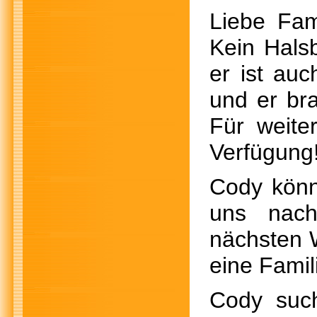
Liebe Fam
Kein Hals
er ist auc
und er br
Für weite
Verfügung
Cody könn
uns nac
nächsten W
eine Famil
Cody such