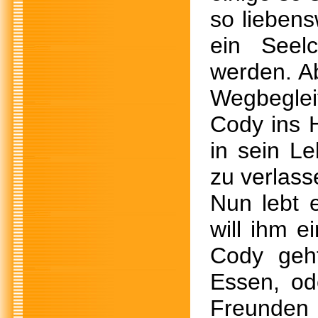
so lieben
ein Seel
werden. Ab
Wegbeglei
Cody ins H
in sein L
zu verlass
Nun lebt 
will ihm e
Cody geht
Essen, od
Freunden z