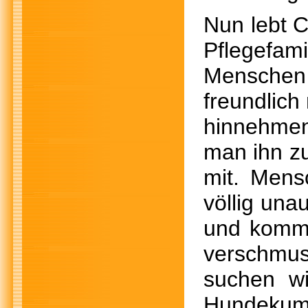
Nun lebt C
Pflegefami
Menschen f
freundlich
hinnehmen
man ihn z
mit. Mens
völlig una
und kommt
verschmus
suchen wi
Hundekump