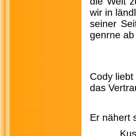
die Welt 
wir in lä
seiner Se
genrne ab
Cody liebt
das Vertra
Er nähert
Kuscheln