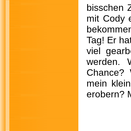
bisschen Z
mit Cody 
bekommen.
Tag! Er ha
viel gear
werden. 
Chance? 
mein klei
erobern? M