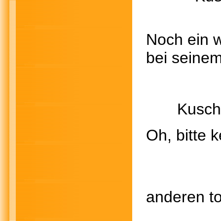
Noch ein
bei seinem
Kuscheln 
Oh, bitte k
Über di
anderen t