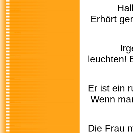
Hallo Co
Erhört gen
Irgendwa
leuchten! E
Er ist ei
Wenn man 
Die Frau m