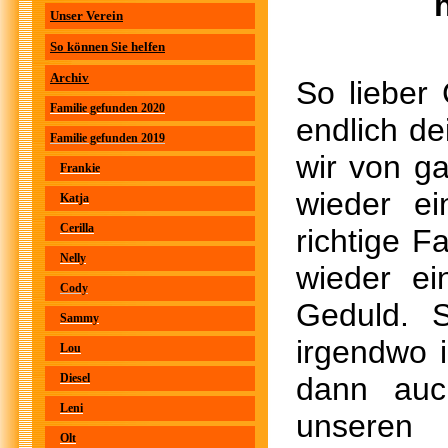
Unser Verein
So können Sie helfen
Archiv
So lieber
Familie gefunden 2020
endlich de
Familie gefunden 2019
wir von g
Frankie
wieder ei
Katja
Cerilla
richtige F
Nelly
wieder ei
Cody
Geduld. S
Sammy
irgendwo 
Lou
Diesel
dann auc
Leni
unseren 
Olt