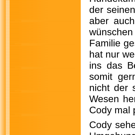
der seine
aber auch
wünschen
Familie g
hat nur we
ins das B
somit gern
nicht der
Wesen her,
Cody mal 
Cody sehen