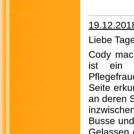
19.12.201
Liebe Tage
Cody mach
ist ein 
Pflegefr
Seite erku
an deren S
inzwische
Busse und 
Gelassen g