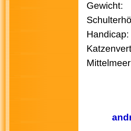
Gewich
Schulter
Handic
Katzenvert
Mittelmee
andr