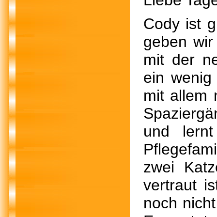
Liebe Tage
Cody ist 
geben wir
mit der n
ein wenig
mit allem
Spaziergän
und lern
Pflegefami
zwei Kat
vertraut i
noch nicht