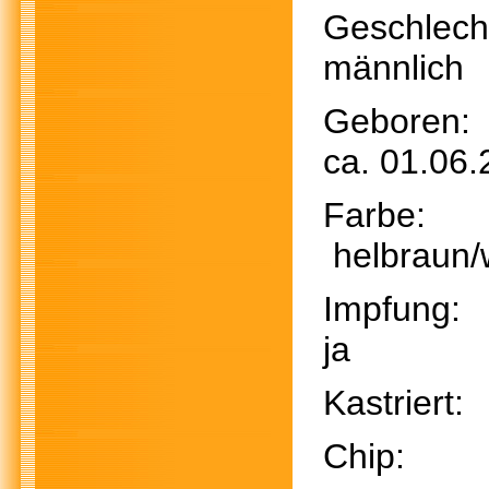
Geschl
männlich
Gebo
ca. 01.06
Far
helbraun/
Impf
ja
Kastri
Chi