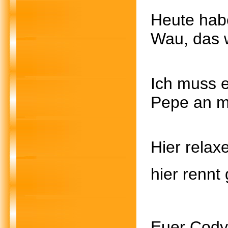
Heute hab
Wau, das w
Ich muss 
Pepe an 
Hier rela
hier rennt
Euer Cody