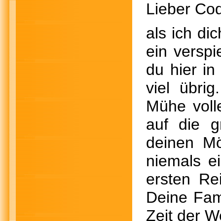
Lieber Cod
als ich di
ein verspi
du hier i
viel übri
Mühe volle
auf die g
deinen Mö
niemals e
ersten Re
Deine Fami
Zeit der We