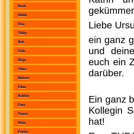
Rudi
gekümmert
Diddi
Liebe Ursu
Elsa
Tibby
ein ganz 
Bob.
und deine
Nala
euch ein 
Maja
Alma
darüber.
Hubert
Elmo
Robbie
Ein ganz 
Ema
Kollegin S
Nanuc
hat!
Maia
Frieda