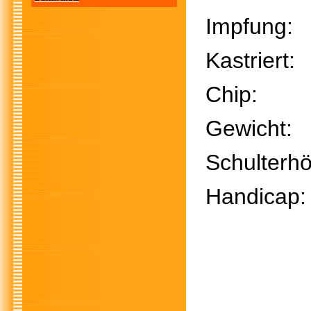
Impfu
Kastri
Chi
Gewich
Schulter
Handic