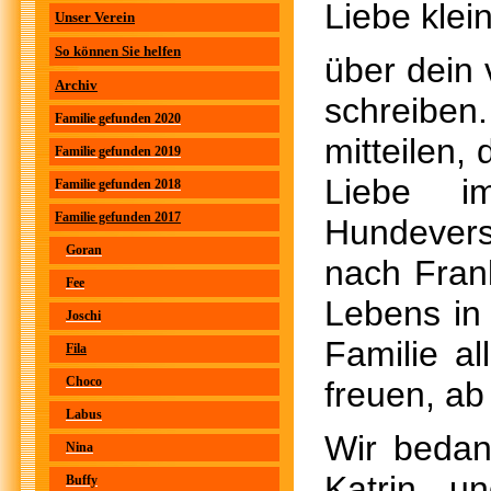
Liebe klei
Unser Verein
So können Sie helfen
über dein 
Archiv
schreibe
Familie gefunden 2020
mitteilen,
Familie gefunden 2019
Liebe i
Familie gefunden 2018
Familie gefunden 2017
Hundever
Goran
nach Fran
Fee
Lebens in
Joschi
Familie a
Fila
Choco
freuen, ab
Labus
Wir bedan
Nina
Katrin u
Buffy