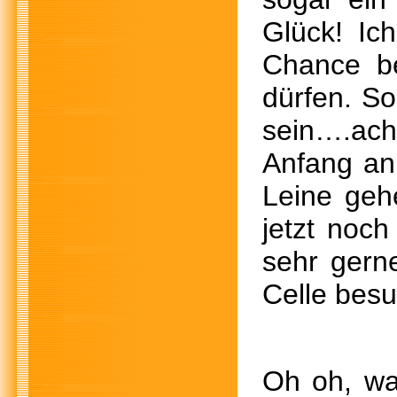
Glück! Ic
Chance b
dürfen. So
sein….ach,
Anfang an
Leine geh
jetzt noch
sehr gern
Celle bes
Oh oh, 