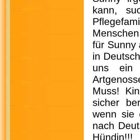
kann, su
Pflegefam
Menschen 
für Sunny 
in Deutsc
uns ein 
Artgenoss
Muss! Ki
sicher be
wenn sie 
nach Deuts
Hündin!!!