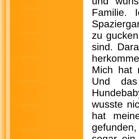
und wünsc
Familie.
Spazierga
zu gucken 
sind. Dar
herkomme,
Mich hat 
Und das
Hundebaby
wusste ni
hat mein
gefunden,
sogar ein