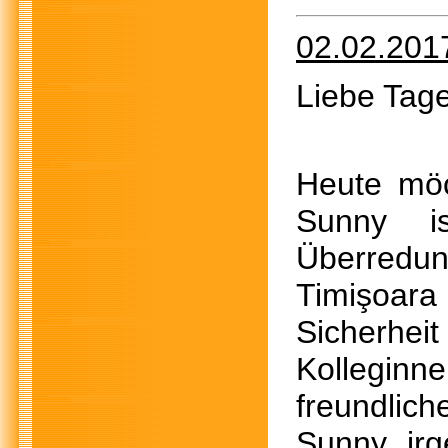
02.02.201
Liebe Tage
Heute möc
Sunny i
Überredu
Timişoara 
Sicherhe
Kolleginn
freundlic
Sunny ir