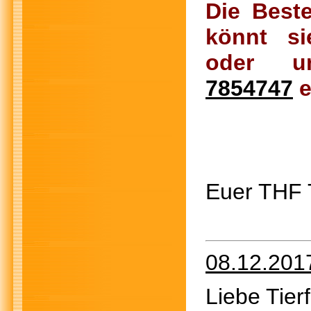
Die Best
könnt sie
oder u
7854747
e
Euer THF
08.12.201
Liebe Tier