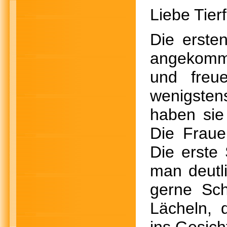
Liebe Tier
Die erste
angekomme
und freu
wenigsten
haben sie
Die Frau
Die erste
man deutl
gerne Sc
Lächeln, 