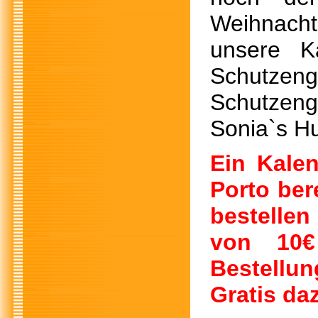
Weihnacht
unsere Ka
Schutzen
Schutzeng
Sonia`s H
Ein Kalen
Porto ber
bestelle
von 10€
Bestellun
Gratis da