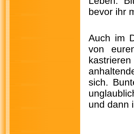
Leben. Bi
bevor ihr 
Auch im D
von eure
kastriere
anhaltend
sich. Bun
unglaubli
und dann i