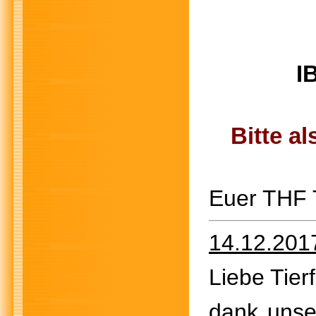
I
Bitte a
Euer THF
14.12.201
Liebe Tier
dank unser