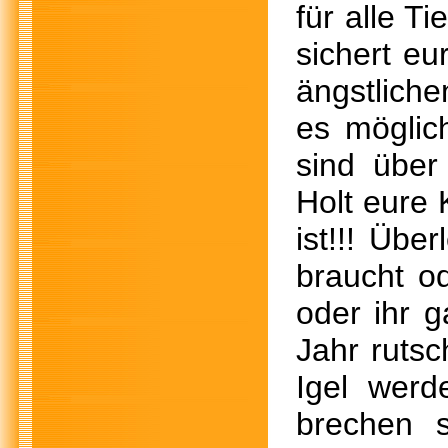
für alle Ti
sichert eu
ängstlich
es möglic
sind über
Holt eure 
ist!!! Übe
braucht od
oder ihr g
Jahr rutsc
Igel wer
brechen 