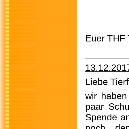
Euer THF
13.12.201
Liebe Tier
wir haben
paar Schu
Spende an 
noch de