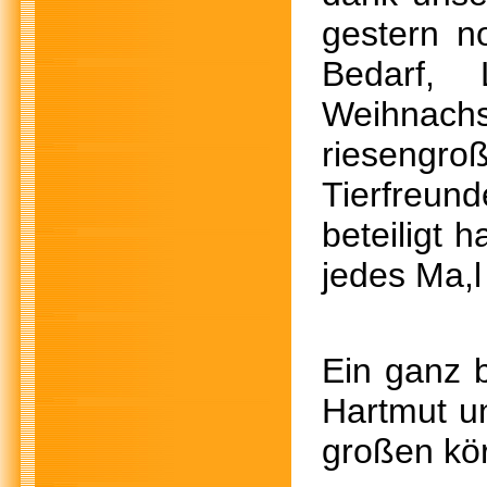
gestern n
Bedarf,
Weihnach
riesengr
Tierfreun
beteiligt 
jedes Ma,l
Ein ganz 
Hartmut un
großen kör