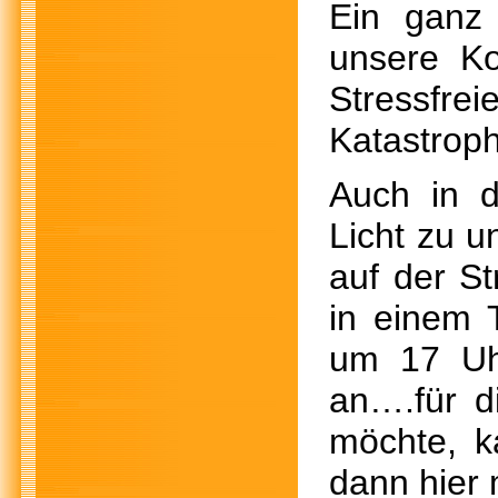
Ein ganz
unsere Ko
Stressfr
Katastrop
Auch in d
Licht zu 
auf der St
in einem 
um 17 Uh
an….für d
möchte, k
dann hier 