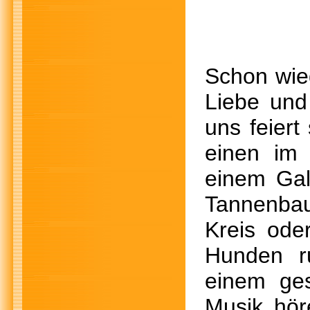
Schon wied
Liebe und 
uns feiert
einen im 
einem Ga
Tannenbau
Kreis ode
Hunden r
einem ge
Musik hör