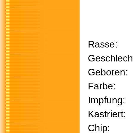
Rasse:
Geschle
Gebore
Farbe
Impfu
Kastri
Chi