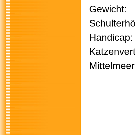
Gewich
Schulter
Handi
Katzenver
Mittelmee