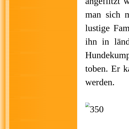
angeflitzt
man sich m
lustige Fam
ihn in län
Hundekumpe
toben. Er k
werden.