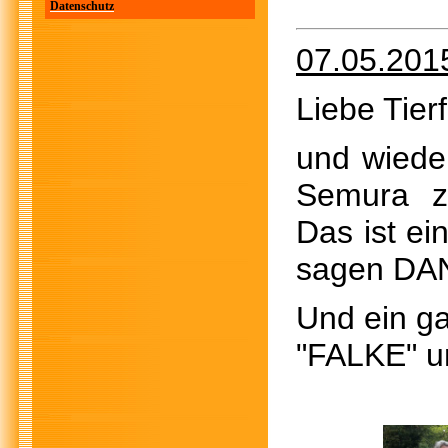
Datenschutz
07.05.201
Liebe Tier
und wiede
Semura z
Das ist ei
sagen DA
Und ein g
"FALKE" u