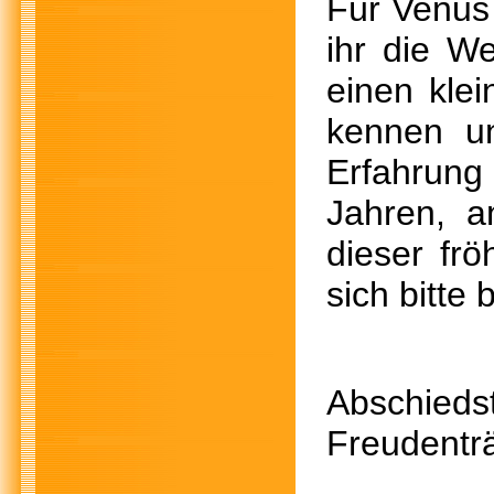
Für Venus 
ihr die W
einen kle
kennen un
Erfahrung
Jahren, a
dieser frö
sich bitte 
Abschi
Freudenträ