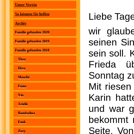
Unser Verein
Liebe Tage
So können Sie helfen
Archiv
wir glaub
Familie gefunden 2020
seinen Si
Familie gefunden 2019
sein soll.
Familie gefunden 2018
Thea
Frieda ü
Hera
Sonntag z
Maudie
Mit riesen
Fame
Karin hat
Yin
Arielle
und war g
Bambulina
bekommt n
Emil.
Seite. Vo
Zury