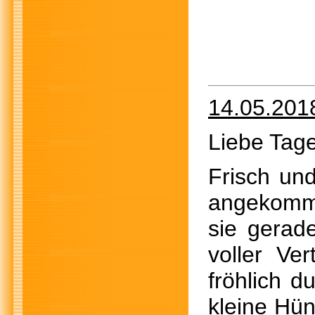
14.05.201
Liebe Tage
Frisch un
angekomme
sie gerad
voller Ve
fröhlich d
kleine Hün