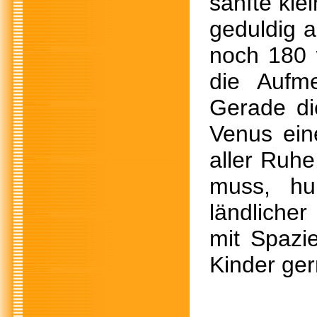
sanfte kle
geduldig a
noch 180 
die Aufm
Gerade di
Venus ein
aller Ruh
muss, hu
ländliche
mit Spazi
Kinder ger