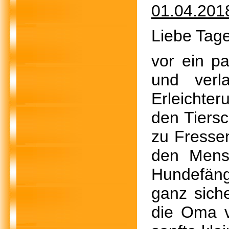
01.04.201
Liebe Tage
vor ein p
und verl
Erleichter
den Tiersc
zu Fresse
den Mensc
Hundefäng
ganz siche
die Oma v