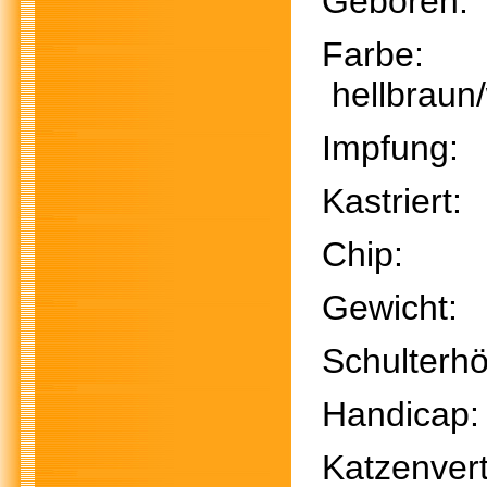
Geboren
Far
hellbraun
Impfu
Kastri
Chi
Gewich
Schulter
Handic
Katzenver