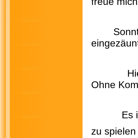
freue mich
Sonntags 
eingezäun
Hier dür
Ohne Komm
Es ist zu
zu spielen