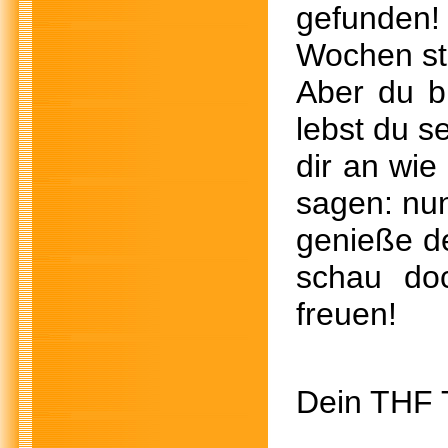
gefunden!
Wochen sta
Aber du bi
lebst du se
dir an wie 
sagen: nun
genieße d
schau do
freuen!
Dein THF