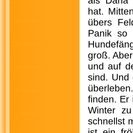
als Dana 
hat. Mitte
übers Fel
Panik so 
Hundefäng
groß. Aber
und auf d
sind. Und
überleben
finden. Er
Winter zu
schnellst 
ist ein f