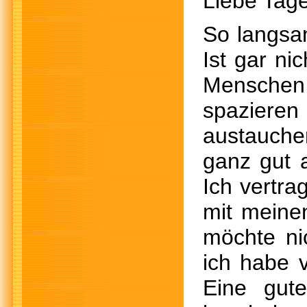
Liebe Tage
So langsam
Ist gar ni
Mensche
spazieren
austauche
ganz gut 
Ich vertra
mit meine
möchte ni
ich habe 
Eine gut