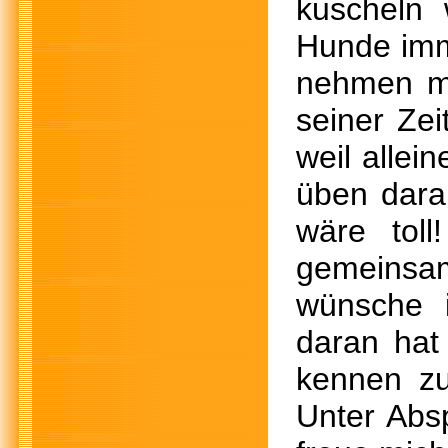
kuscheln 
Hunde imm
nehmen mö
seiner Zei
weil allei
üben dara
wäre tol
gemeinsam
wünsche i
daran hat
kennen zu
Unter Abs