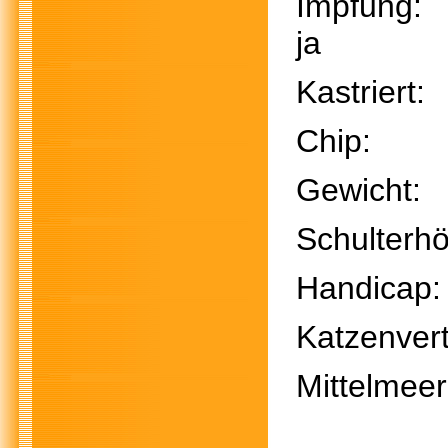
Impf
ja
Kastri
Chi
Gewich
Schulter
Handic
Katzenvert
Mittelmee