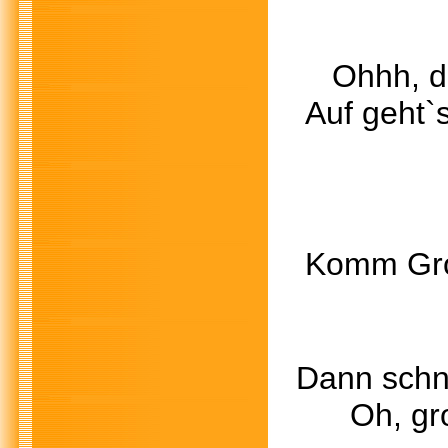
Ohhh, da
Auf geht`s
Juh
Komm Groß
Dann schne
Oh, großar