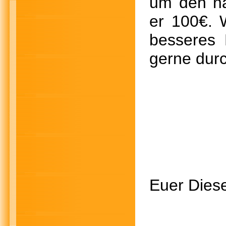
um den nä
er 100€. 
besseres 
gerne durc
Euer Diese