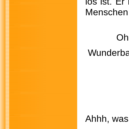
los ist. E
Menschen d
Ohhhh
Wunderbar
Was
Ich w
Ahhh, wa