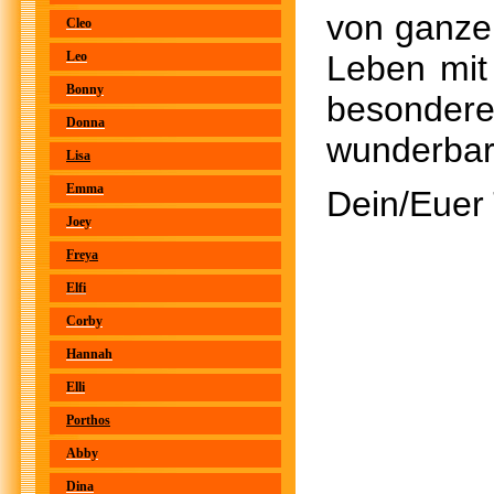
von ganze
Cleo
Leo
Leben mit 
Bonny
besonde
Donna
wunderbare
Lisa
Emma
Dein/Euer
Joey
Freya
Elfi
Corby
Hannah
Elli
Porthos
Abby
Dina