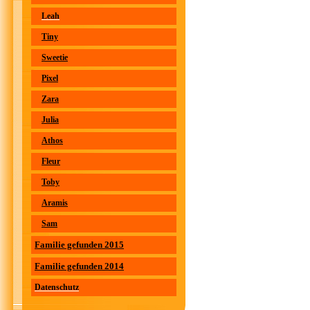
Leah
Tiny
Sweetie
Pixel
Zara
Julia
Athos
Fleur
Toby
Aramis
Sam
Familie gefunden 2015
Familie gefunden 2014
Datenschutz