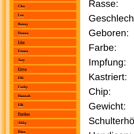
Rasse
Cleo
Geschle
Leo
Bonny
Geboren
Donna
Lisa
Farbe:
Emma
Impfu
Joey
Freya
Kastri
Elfi
Corby
Chi
Hannah
Gewich
Elli
Porthos
Schulte
Abby
Dina