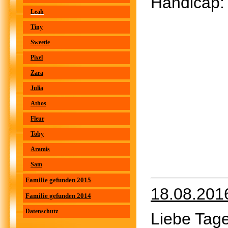
Handic
Leah
Tiny
Sweetie
Pixel
Zara
Julia
Athos
Fleur
Toby
Aramis
Sam
Familie gefunden 2015
18.08.201
Familie gefunden 2014
Datenschutz
Liebe Tage