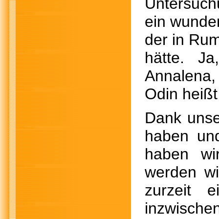
Untersuch
ein wunde
der in Ru
hätte. J
Annalena,
Odin heißt
Dank unse
haben un
haben wi
werden wi
zurzeit 
inzwische