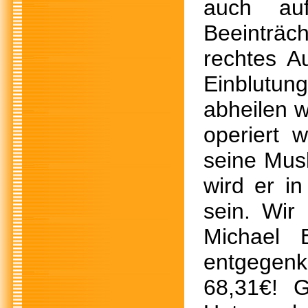
auch au
Beeinträc
rechtes A
Einblutu
abheilen 
operiert 
seine Mus
wird er i
sein. Wir
Michael 
entgegen
68,31€! G