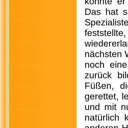
konnte er
Das hat s
Spezialis
feststell
wiederer
nächsten W
noch eine
zurück bi
Füßen, di
gerettet, 
und mit n
natürlich