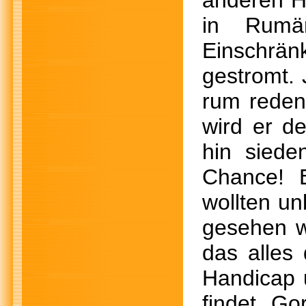
anderen Hu
in Rumä
Einschränk
gestromt. 
rum reden
wird er d
hin siede
Chance! E
wollten un
gesehen w
das alles
Handicap u
findet. Go