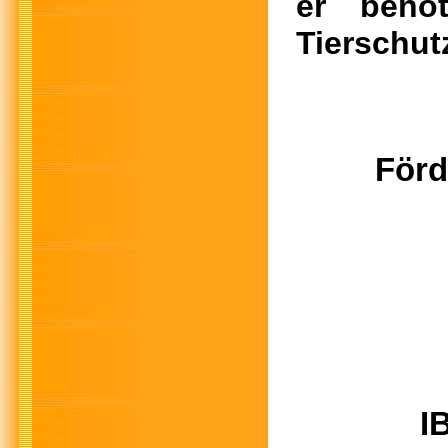
er benöt
Tierschut
Förd
I