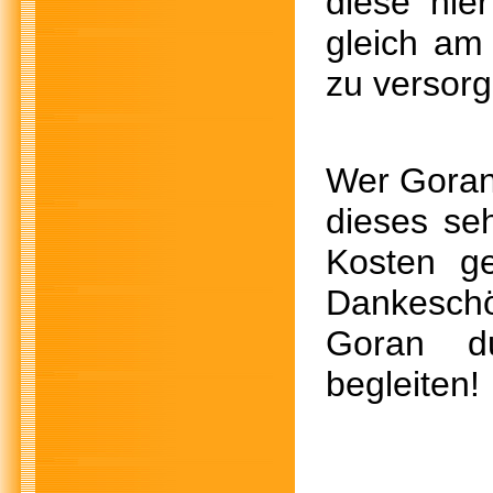
diese hie
gleich am
zu versorg
Wer Goran
dieses se
Kosten g
Dankeschö
Goran d
begleiten!