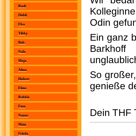
Wir beda
Rudi
Kolleginn
Diddi
Odin gefu
Elsa
Tibby
Ein ganz b
Bob.
Barkhof
Nala
unglaublic
Maja
Alma
So großer,
Hubert
genieße de
Elmo
Robbie
Ema
Dein THF
Nanuc
Maia
Frieda