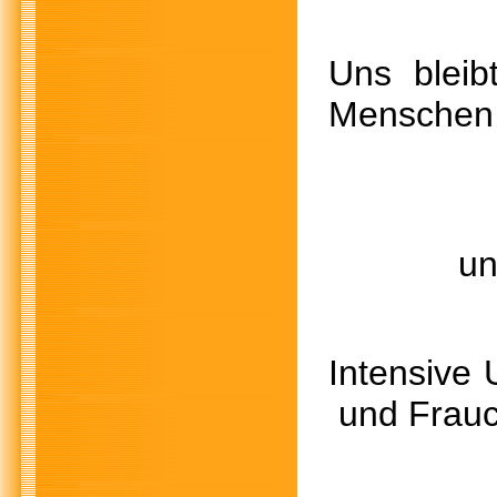
Uns blei
Menschen, 
Odin w
und da 
Inten
und Frauc