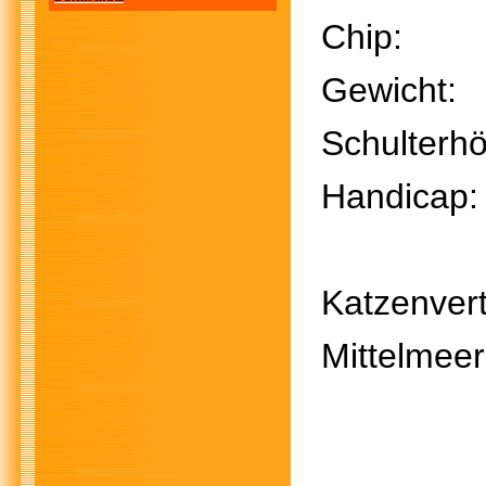
Chi
Gewich
Schulter
Handicap
noch
Katzenvert
Mittelmee