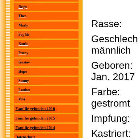
Beigu
Theo
Rasse
Marly
Sophie
Geschl
Kouki
männlich
Penny
Gebor
Gustav
Hope
Jan. 2017
Sunny
Farb
Loulou
Vivi
gestromt
Familie gefunden 2016
Impfu
Familie gefunden 2015
Familie gefunden 2014
Kastri
Datenschutz