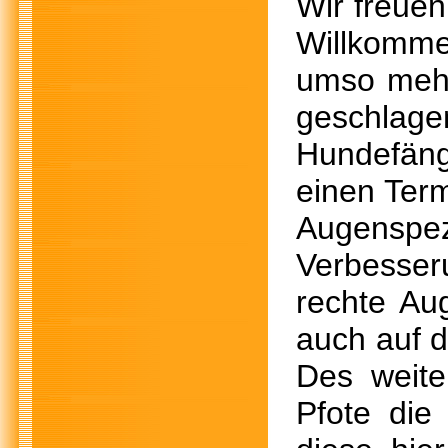
Wir freuen
Willkomme
umso mehr 
geschlag
Hundefän
einen Term
Augenspezi
Verbesser
rechte Aug
auch auf 
Des weite
Pfote die