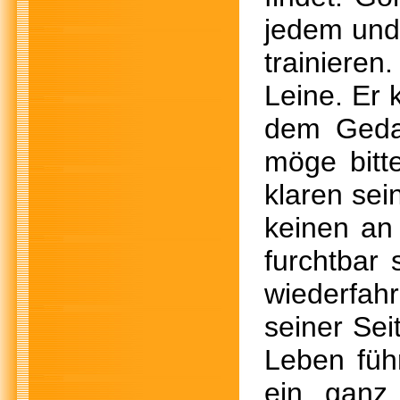
jedem und 
trainieren
Leine. Er 
dem Geda
möge bitt
klaren sei
keinen an
furchtbar
wiederfah
seiner Sei
Leben führ
ein ganz 