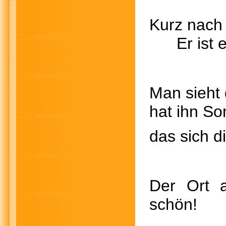
Kurz n
Er ist er
Man sieht
hat ihn So
das sich d
Der Ort a
schön! Hi