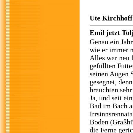
Ute Kirchhoff
Emil jetzt Tol
Genau ein Jahr 
wie er immer m
Alles war neu
gefüllten Futt
seinen Augen S
gesegnet, denn
brauchten sehr
Ja, und seit ei
Bad im Bach an
Irrsinnsrennat
Boden (Graßhüp
die Ferne geri