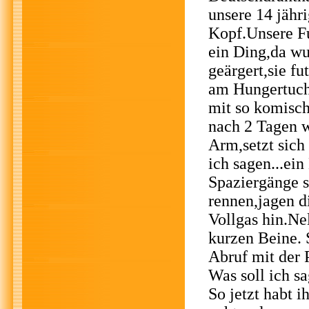
unsere 14 jähr
Kopf.Unsere Fu
ein Ding,da wu
geärgert,sie f
am Hungertuch
mit so komisch
nach 2 Tagen w
Arm,setzt sich
ich sagen...ei
Spaziergänge s
rennen,jagen 
Vollgas hin.Nel
kurzen Beine. S
Abruf mit der 
Was soll ich s
So jetzt habt i