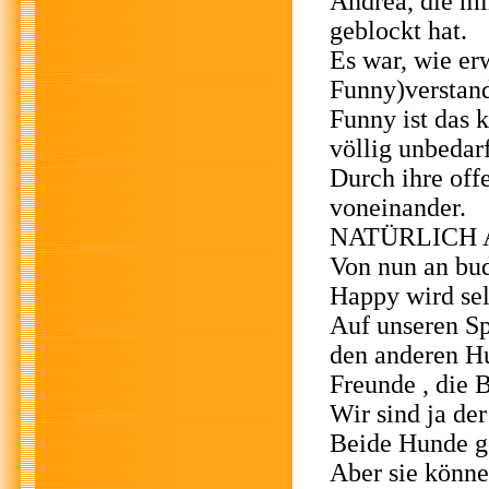
Andrea, die mir
geblockt hat.
Es war, wie er
Funny)verstand
Funny ist das 
völlig unbedarf
Durch ihre off
voneinander.
NATÜRLICH 
Von nun an bu
Happy wird sel
Auf unseren Sp
den anderen Hu
Freunde , die 
Wir sind ja de
Beide Hunde ge
Aber sie könn