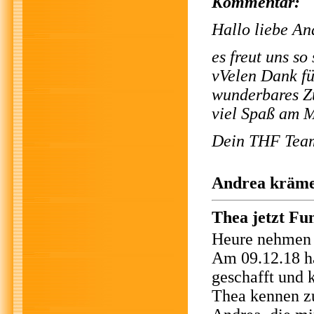
Kommentar:
Hallo liebe An
es freut uns s
vVelen Dank fü
wunderbares Zu
viel Spaß am 
Dein THF Tea
Andrea krämer
Thea jetzt Fu
Heure nehmen w
Am 09.12.18 ha
geschafft und 
Thea kennen zu