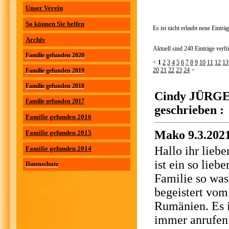
Unser Verein
So können Sie helfen
Es ist nicht erlaubt neue Eintr
Archiv
Aktuell sind 240 Einträge verfü
Familie gefunden 2020
<
1
2
3
4
5
6
7
8
9
10
11
12
13
20
21
22
23
24
>
Familie gefunden 2019
Familie gefunden 2018
Cindy JÜRGEN
Familie gefunden 2017
geschrieben :
Familie gefunden 2016
Mako 9.3.202
Familie gefunden 2015
Hallo ihr lieb
Familie gefunden 2014
ist ein so lieb
Datenschutz
Familie so was
begeistert vom 
Rumänien. Es i
immer anrufen