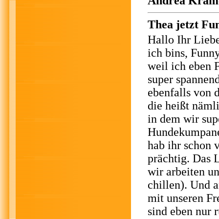
Andrea Krämer
Thea jetzt Fu
Hallo Ihr Lieb
ich bins, Funn
weil ich eben
super spannend
ebenfalls von 
die heißt näml
in dem wir sup
Hundekumpanen 
hab ihr schon 
prächtig. Das 
wir arbeiten u
chillen). Und 
mit unseren Fr
sind eben nur 