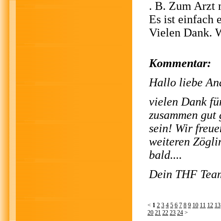
. B. Zum Arzt 
Es ist einfach
Vielen Dank. 
Kommentar:
Hallo liebe An
vielen Dank für
zusammen gut g
sein! Wir freue
weiteren Zögli
bald....
Dein THF Tea
<
1
2
3
4
5
6
7
8
9
10
11
12
13
20
21
22
23
24
>