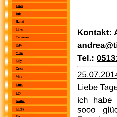
Tapsi
Jule
Hanni
Lines
Kontakt:
Comtessa
andrea@ti
Polly
Mina
Tel.:
0513
Lilly
Greta
25.07.201
Max
Liebe Tage
Lina
Joy
ich habe
Käthe
sooo glü
Lucky
Fin