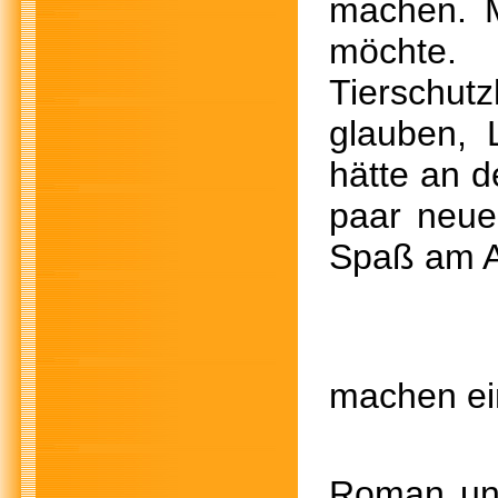
machen. M
möchte.
Tierschut
glauben, 
hätte an d
paar neue 
Spaß am A
J
machen ei
Roman und