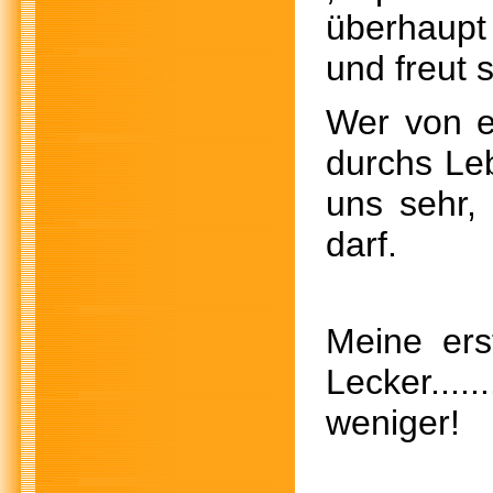
überhaupt 
und freut 
Wer von eu
durchs Le
uns sehr, 
darf.
Meine er
Lecker
weniger!