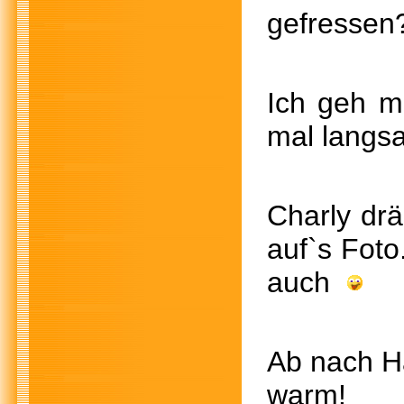
gefressen
Ich geh m
mal langs
Charl
auf`s
auch
Ab na
war