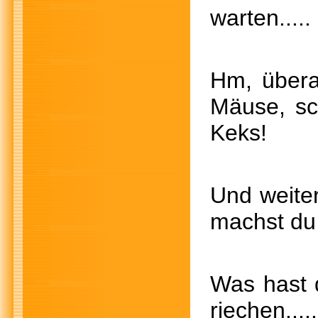
warten.
Hm, über
Mäuse, s
Keks!
Und we
machst du
Was h
riech