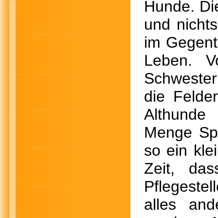
Hunde. Die 
und nicht
im Gegente
Leben. V
Schwestern
die Felde
Althunde
Menge Sp
so ein kle
Zeit, das
Pflegestel
alles an