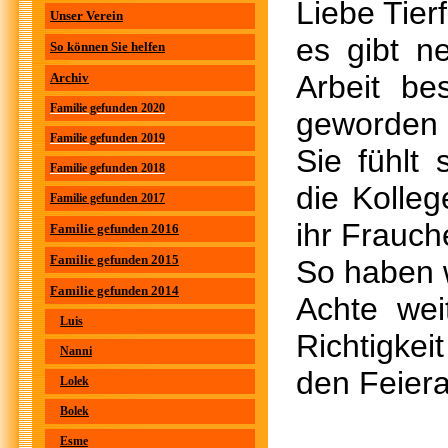
Liebe Tier
Unser Verein
es gibt n
So können Sie helfen
Arbeit be
Archiv
Familie gefunden 2020
geworden u
Familie gefunden 2019
Sie fühlt 
Familie gefunden 2018
die Kolleg
Familie gefunden 2017
ihr Frauche
Familie gefunden 2016
Familie gefunden 2015
So haben w
Familie gefunden 2014
Achte wei
Luis
Richtigkei
Nanni
den Feier
Lolek
Bolek
Esme