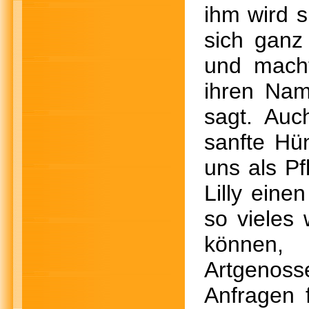
ihm wird s
sich ganz
und macht
ihren Na
sagt. Auc
sanfte Hü
uns als Pf
Lilly eine
so vieles
können,
Artgenos
Anfragen 