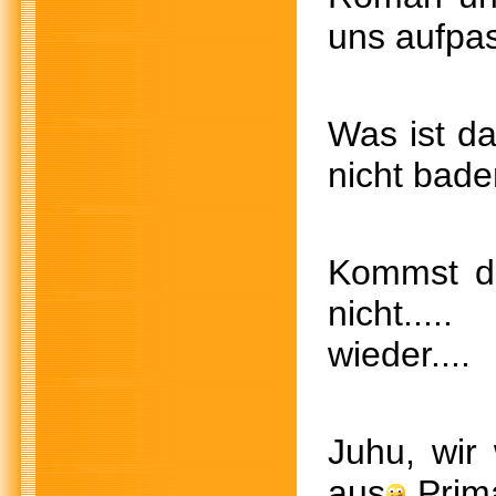
uns aufp
Was is
nicht b
Kommst d
nicht
wieder....
Juhu, wir
aus
Prima