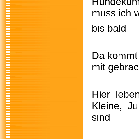
Hundekum
muss ich w
bis bald
Da kom
mit gebr
Hier lebe
Kleine, J
sind