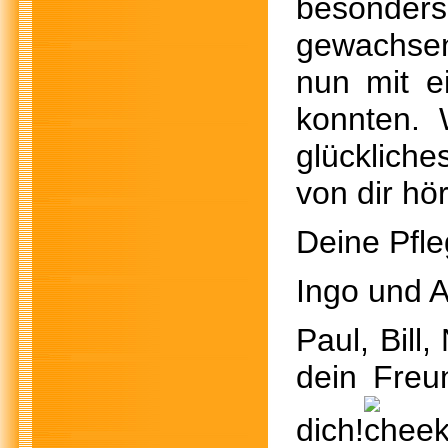
besonders
gewachsen
nun mit e
konnten.
glücklich
von dir hö
Deine Pfle
Ingo und 
Paul, Bill
dein Freun
dich!