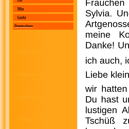
Frauchen 
Mia
Sylvia. U
Gorki
Artgenoss
Datenschutz
meine Ko
Danke! U
ich auch, i
Liebe klein
wir hatten
Du hast u
lustigen 
Tschüß z