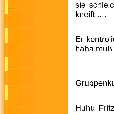
sie schleic
kneift..
Er kont
haha muß
Gruppenku
Huhu Fr