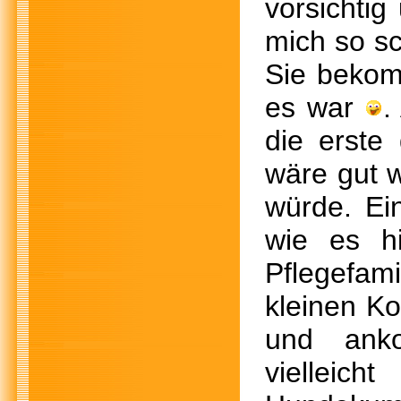
vorsichti
mich so sc
Sie bekom
es war
.
die erste
wäre gut 
würde. Ein
wie es h
Pflegefam
kleinen Ko
und anko
vielleic