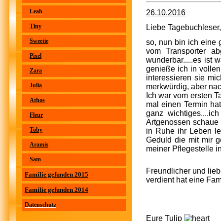
Leah
26.10.2016
Tiny
Liebe Tagebuchleser,
Sweetie
so, nun bin ich eine
vom Transporter ab
Pixel
wunderbar.....es is
genieße ich in volle
Zara
interessieren sie m
Julia
merkwürdig, aber nach
Ich war vom ersten T
Athos
mal einen Termin ha
ganz wichtiges....i
Fleur
Artgenossen schaue i
Toby
in Ruhe ihr Leben le
Geduld die mit mir 
Aramis
meiner Pflegestelle 
Sam
Freundlicher und lie
Familie gefunden 2015
verdient hat eine Fa
Familie gefunden 2014
Datenschutz
Eure Tulip