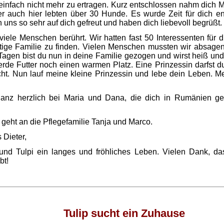
einfach nicht mehr zu ertragen. Kurz entschlossen nahm dich M
ber auch hier lebten über 30 Hunde. Es wurde Zeit für dich 
n uns so sehr auf dich gefreut und haben dich liebevoll begrüßt.
viele Menschen berührt. Wir hatten fast 50 Interessenten für d
chtige Familie zu finden. Vielen Menschen mussten wir absagen
 Tagen bist du nun in deine Familie gezogen und wirst heiß und
erde Futter noch einen warmen Platz. Eine Prinzessin darfst du
ht. Nun lauf meine kleine Prinzessin und lebe dein Leben. M
anz herzlich bei Maria und Dana, die dich in Rumänien ge
geht an die Pflegefamilie Tanja und Marco.
 Dieter,
nd Tulpi ein langes und fröhliches Leben. Vielen Dank, das
bt!
Tulip sucht ein Zuhause