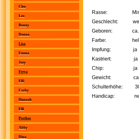
Cleo
Rasse: Misch
Leo
Geschlecht: wei
Bonny
Geboren: ca. F
Donna
Farbe: hellb
Lisa
Impfung: ja
Emma
Kastriert: ja
Joey
Chip: ja
Freya
Gewicht: ca. 
Elfi
Schulterhöhe: 3
Corby
Handicap: ne
Hannah
Elli
Porthos
Abby
Dina