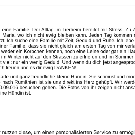
 eine Familie. Der Alltag im Tierheim bereitet mir Stress. Zu 
ei Maria, wo ich nicht ewig bleiben kann. Jeden Tag kommen n
tzt. Ich suche eine Familie mit Zeit, Geduld und Ruhe. Ich lebe
er Familie, dass sie nicht gleich am ersten Tag von mir verla
r weder ein Körbchen kennen, noch eine Leine oder gar ein Hau
, im Winter nicht auf den Strassen zu erfrieren und im Sommer 
ht viel: nur ein wenig Geduld! Und wenn du dich jetzt angespro
ich freuen und es dir ewig DANKEN!
, zarte und ganz freundliche kleine Hündin. Sie schmust und möc
e nach Rumänien ist sie uns direkt ins Herz gehüpft. Wir werd
.09.016 besuchen gehen. Die Fotos von ihr zeigen nicht ans
ine Hündin ist.
nutzen diese, um einen personalisierten Service zu ermögl