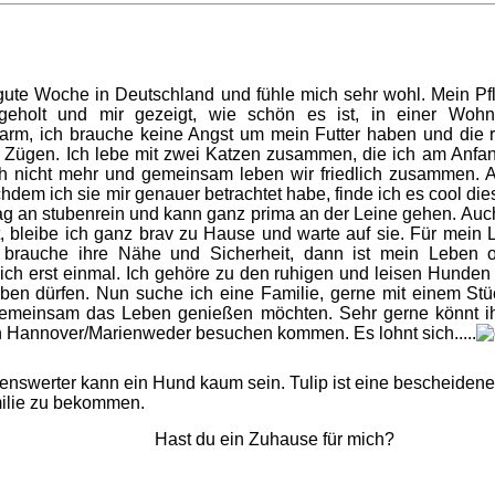
 gute Woche in Deutschland und fühle mich sehr wohl. Mein Pfl
geholt und mir gezeigt, wie schön es ist, in einer Woh
t warm, ich brauche keine Angst um mein Futter haben und di
n Zügen. Ich lebe mit zwei Katzen zusammen, die ich am Anfa
ich nicht mehr und gemeinsam leben wir friedlich zusammen. 
dem ich sie mir genauer betrachtet habe, finde ich es cool dies
ag an stubenrein und kann ganz prima an der Leine gehen. Au
t, bleibe ich ganz brav zu Hause und warte auf sie. Für mei
ch brauche ihre Nähe und Sicherheit, dann ist mein Leben
ch erst einmal. Ich gehöre zu den ruhigen und leisen Hunden d
ben dürfen. Nun suche ich eine Familie, gerne mit einem Stü
gemeinsam das Leben genießen möchten. Sehr gerne könnt i
in Hannover/Marienweder besuchen kommen. Es lohnt sich.....
benswerter kann ein Hund kaum sein. Tulip ist eine bescheidene
milie zu bekommen.
Hast du ein Zuhause für mich?