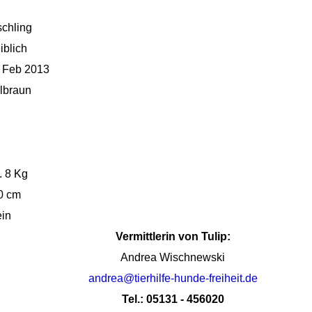
ling
blich
eb 2013
raun
8 Kg
0 cm
in
Vermittlerin von Tulip:
Andrea Wischnewski
andrea@tierhilfe-hunde-freiheit.de
Tel.: 05131 - 456020