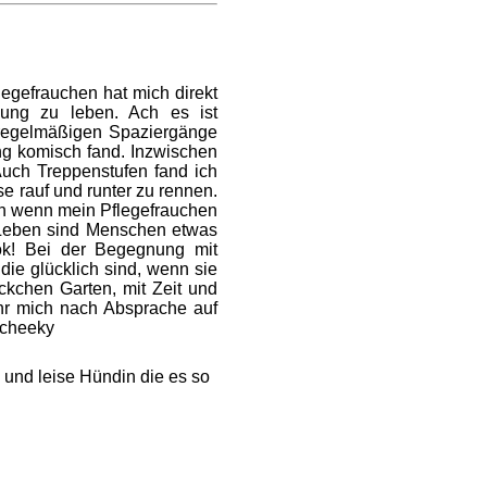
egefrauchen hat mich direkt
nung zu leben. Ach es ist
e regelmäßigen Spaziergänge
ng komisch fand. Inzwischen
Auch Treppenstufen fand ich
e rauf und runter zu rennen.
ch wenn mein Pflegefrauchen
n Leben sind Menschen etwas
 ok! Bei der Begegnung mit
ie glücklich sind, wenn sie
ckchen Garten, mit Zeit und
hr mich nach Absprache auf
 und leise Hündin die es so