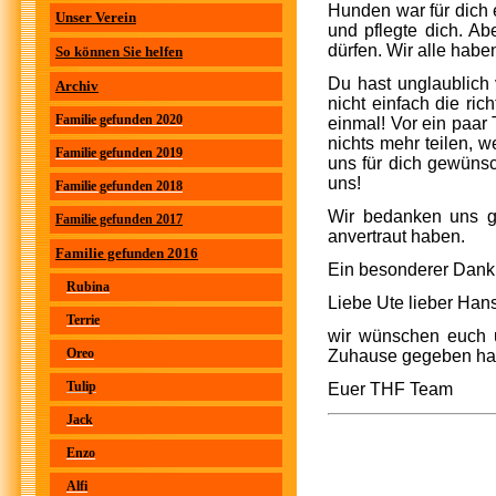
Hunden war für dich 
Unser Verein
und pflegte dich. A
dürfen. Wir alle habe
So können Sie helfen
Du hast unglaublich 
Archiv
nicht einfach die ri
Familie gefunden 2020
einmal! Vor ein paar
nichts mehr teilen, w
Familie gefunden 2019
uns für dich gewünsc
uns!
Familie gefunden 2018
Wir bedanken uns g
Familie gefunden 2017
anvertraut haben.
Familie gefunden 2016
Ein besonderer Dank 
Rubina
Liebe Ute lieber Hans
Terrie
wir wünschen euch u
Oreo
Zuhause gegeben ha
Tulip
Euer THF Team
Jack
Enzo
Alfi